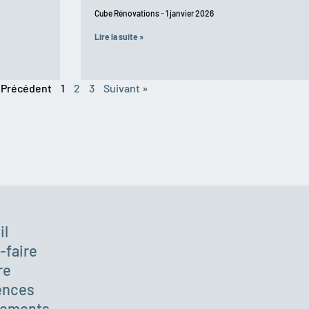
Cube Rénovations
1 janvier 2026
Lire la suite »
 Précédent
1
2
3
Suivant »
il
-faire
re
ences
ements